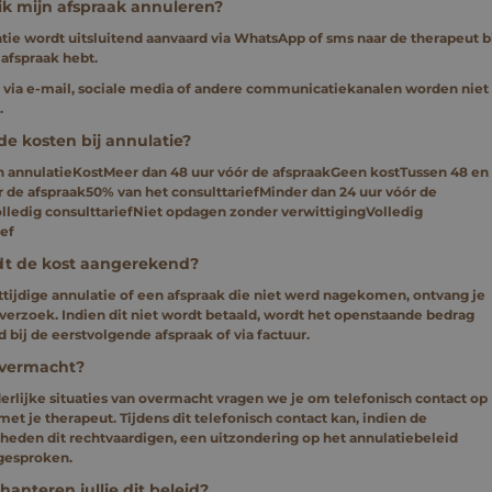
ik mijn afspraak annuleren?
tie wordt uitsluitend aanvaard via WhatsApp of sms naar de therapeut b
 afspraak hebt.
 via e-mail, sociale media of andere communicatiekanalen worden niet
.
de kosten bij annulatie?
an annulatieKostMeer dan 48 uur vóór de afspraakGeen kostTussen 48 en
r de afspraak50% van het consulttariefMinder dan 24 uur vóór de
lledig consulttariefNiet opdagen zonder verwittigingVolledig
ief
t de kost aangerekend?
ttijdige annulatie of een afspraak die niet werd nagekomen, ontvang je
verzoek. Indien dit niet wordt betaald, wordt het openstaande bedrag
 bij de eerstvolgende afspraak of via factuur.
overmacht?
derlijke situaties van overmacht vragen we je om telefonisch contact op
et je therapeut. Tijdens dit telefonisch contact kan, indien de
eden dit rechtvaardigen, een uitzondering op het annulatiebeleid
gesproken.
anteren jullie dit beleid?