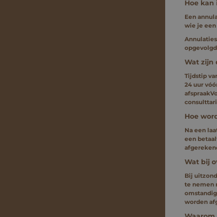
Hoe kan 
Een annula
wie je een
Annulaties
opgevolgd
Wat zijn 
Tijdstip v
24 uur vóó
afspraakVo
consulttar
Hoe word
Na een laa
een betaal
afgerekend
Wat bij 
Bij uitzon
te nemen m
omstandigh
worden af
Waarom h