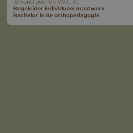
(erkend door de V.V.T.I.V.)
Begeleider individueel maatwerk
Bachelor in de orthopedagogie