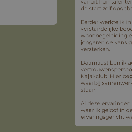
vanuit hun talenten
de start zelf opge
Eerder werkte ik i
verstandelijke bep
woonbegeleiding e
jongeren de kans 
versterken.
Daarnaast ben ik ac
vertrouwenspersoon
Kajakclub. Hier beg
waarbij samenwerkin
staan.
Al deze ervaringen
waar ik geloof in 
ervaringsgericht w