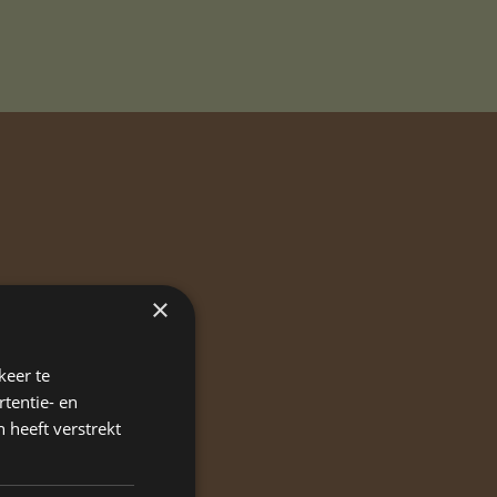
×
keer te
tentie- en
 heeft verstrekt