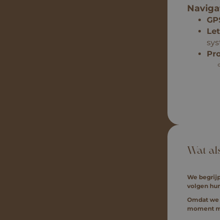
Navigat
GP
Let
sy
Pr
Wat al
We begrijp
volgen hun
Omdat we t
moment mee