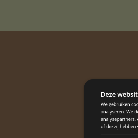
Deze websit
We gebruiken coo
analyseren. We de
analysepartners,
of die zij hebbe
Het ee