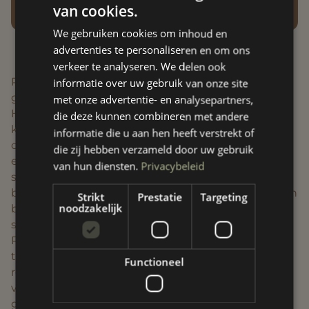
van cookies.
We gebruiken cookies om inhoud en
advertenties te personaliseren en om ons
verkeer te analyseren. We delen ook
Regen kan een kalmerend effect hebben en een
informatie over uw gebruik van onze site
gevoel van verbinding met de natuur bevorderen.
met onze advertentie- en analysepartners,
Het geluid van vallende regen en de frisse geur
die deze kunnen combineren met andere
kunnen helpen bij het ontspannen en
informatie die u aan hen heeft verstrekt of
concentreren. Door beschutting te creëren, zoals
die zij hebben verzameld door uw gebruik
een afdak, kunnen we ook in de regen waardevolle
van hun diensten.
Privacybeleid
sessies buiten houden. Kinderen kunnen
bijvoorbeeld samen met de honden beschuttingen
Strikt
Prestatie
Targeting
noodzakelijk
bouwen, wat hen leert voor zichzelf te zorgen en te
schuilen voor de storm wanneer dat nodig is.
Regen biedt vele metaforen die bruikbaar zijn in
therapie. De noodzaak van comfortabele
Functioneel
regenkledij kan symbool staan voor de
voorbereiding die nodig is om uitdagingen aan te
gaan. Een combinatie van binnen- en